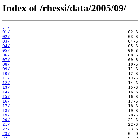
Index of /rhessi/data/2005/09/
../
01/
02/
03/
04/
05/
06/
07/
08/
09/
10/
11/
12/
13/
14/
15/
16/
17/
18/
19/
20/
21/
22/
23/